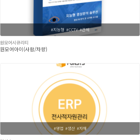
#지능형
#CCTV
#관제
원모어시큐리티
원모어아이(사람/차량)
#영업
#생산
#자재