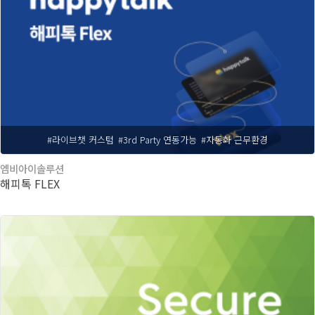
#라이브챗 커스텀
#3rd Party 연동가능
#자동화 근무환경
엠비아이솔루션
해피톡 FLEX