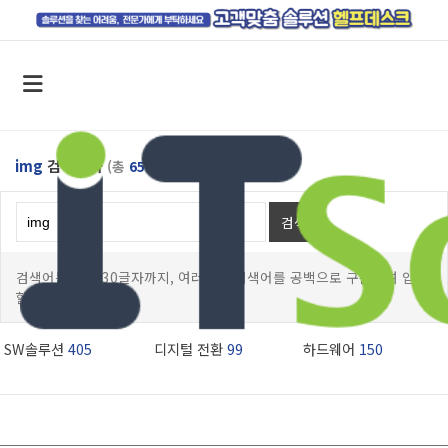
img
검색결과
(총
654
건 )
검색
검색어는 최대 30글자까지, 여러개의 검색어를 공백으로 구분하여 입력
할수 있습니다.
SW솔루션
405
디지털 전환
99
하드웨어
150