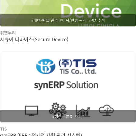
#대여/반납 관리
#이력/현황 관리
#위치추적
위젯누리
시큐어 디바이스(Secure Device)
#생산
#물류
#재무
TIS
synERP (ERP : 전사적 자원 관리 시스템)