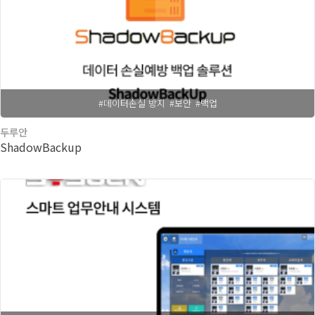
#데이터손실 방지
#보안
#백업
두루안
ShadowBackup