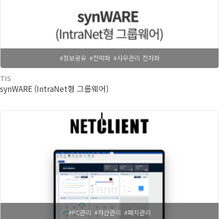
#정보공유
#전략화
#사무관리 전자화
TIS
synWARE (IntraNet형 그룹웨어)
#PC관리
#자산관리
#패치관리