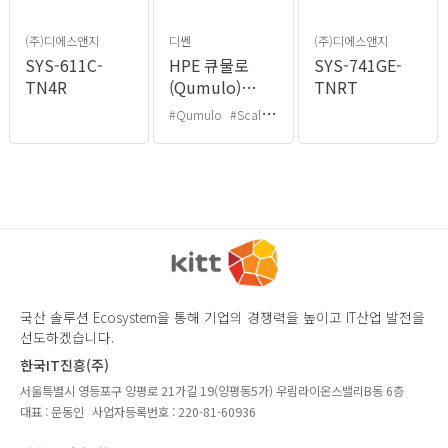
(주)디에스앤지
디쎈
(주)디에스앤지
SYS-611C-
HPE 큐물로
SYS-741GE-
TN4R
(Qumulo)
TNRT
스토리지 솔루션
#Qumulo
#Scaleout
#Scale-out
국산 솔루션 Ecosystem을 통해 기업의 경쟁력을 높이고 IT산업 발전을
선도하겠습니다.
한국IT진흥(주)
서울특별시 영등포구 양평로 21가길 19(양평동5가) 우림라이온스밸리B동 6층
대표 : 문동인
사업자등록번호 : 220-81-60936