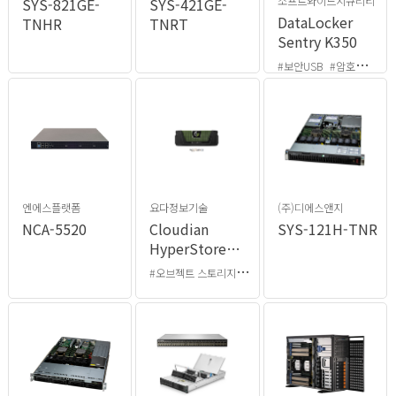
소프트와이드시큐리티
SYS-821GE-
SYS-421GE-
DataLocker
TNHR
TNRT
Sentry K350
#보안USB
#암호화USB
엔에스플랫폼
요다정보기술
(주)디에스앤지
NCA-5520
Cloudian
SYS-121H-TNR
HyperStore
오브젝트
#
오브젝트 스토리지
#S3 API
#비정형 데이터
스토리지