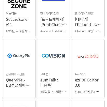
이노티움
한국아이티진흥
한국아이티진흥
SecureZone
[프린트체이서]
[태니엄]
v11
(Print Chaser) -
(Tanium) - 통합
출력물 보안
엔드포인트 관리
#재택근무
#문서유출방지
#유출방지
#wowsoft
#와우소프트
#PrintChaser
#Tanium
#엔드포인트 플랫폼
솔루션
솔루션
한국아이티진흥
코비젼
유니닥스
QueryPie -
eumTalk :
ezPDF Editor
DB접근제어
이음톡
3.0
솔루션
#협업툴
#기업용 메신저
#화상회의
#FDF
#전자문서
#생성