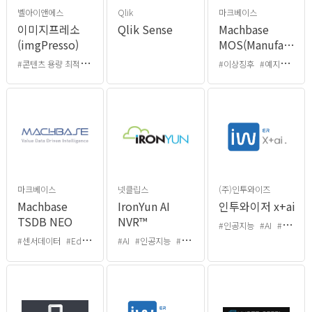
벨아이앤에스
Qlik
마크베이스
이미지프레소
Qlik Sense
Machbase
(imgPresso)
MOS(Manufacturi
Optimization
#
콘텐츠 용량 최적화
#이미지프레소
#이미지 용량 줄이기
#이상징후
#예지보전
#
Suite )
마크베이스
넷클립스
(주)인투와이즈
Machbase
IronYun AI
인투와이저 x+ai
TSDB NEO
NVR™
#인공지능
#AI
#인공지능 개발
#센서데이터
#Edge Computing
#AI
#인공지능
#DBMS
#딥러닝