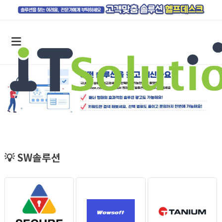
💡 SW솔루션