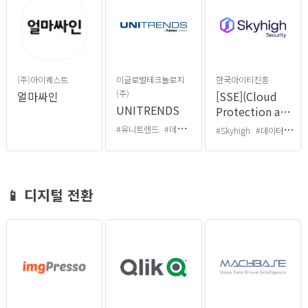
(주)아이퀘스트
이글로벌테크놀로지
한국아이티진흥
(주)
얼마싸인
[SSE](Cloud
UNITRENDS
Protection and
Response) -
#유니트렌드
#데이터손실
#백업
#Skyhigh
#데이터보호
통합보안 솔루션
📱 디지털 전환