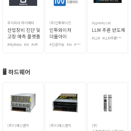
주식회사 마이메타
(주)인투와이즈
HyperAccel
산업장비 진단 및
인투와이저
LLM 추론 반도체
고장 예측 플랫폼
더올아이
#LLM
#LLM추론
#하이
#MyMeta
#AI
#VR
#인공지능
#AI
#전주기적 인공지능 서비스 플랫폼
🖥️ 하드웨어
(주)디에스앤지
(주)디에스앤지
(주)