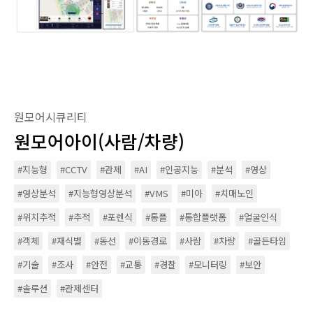
원모어시큐리티
원모어아이(사람/차량)
#지능형
#CCTV
#관제
#AI
#인공지능
#분석
#영상
#영상분석
#지능형영상분석
#VMS
#미아
#치매노인
#위치추적
#추적
#포렌식
#통플
#통합플랫폼
#얼굴인식
#객체
#재식별
#동선
#이동경로
#사람
#차량
#골든타임
#기술
#조사
#안전
#교통
#경찰
#모니터링
#보안
#솔루션
#관제센터