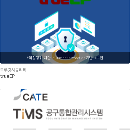
#악성행위 차단
#Human-Interaction기반
#보안
트루컷시큐리티
trueEP