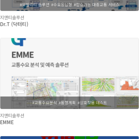
#모빌리티 솔루션
#수요응답형
#합승가능 대중교통 서비스
지앤티솔루션
Dr.T (닥터티)
#교통수요분석
#통행계획
#상호작용 데스트
지앤티솔루션
EMME