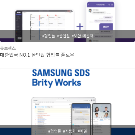
#혐업툴
#올인원
#보안 메신저
큐브렉스
대한민국 NO.1 올인원 협업툴 플로우
#협업툴
#자동화
#메일