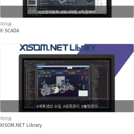
#산업자동화
#모니터링
#직접제어
자이솜
X-SCADA
#계획생산 수립
#공정관리
#불량관리
자이솜
XISOM.NET Library