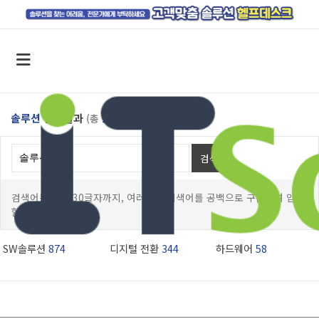
솔루션
검색결과
(총
1276
건 )
검색
검색어는 최대 30글자까지, 여러개의 검색어를 공백으로 구분하여 입력
할수 있습니다.
SW솔루션
874
디지털 전환
344
하드웨어
58