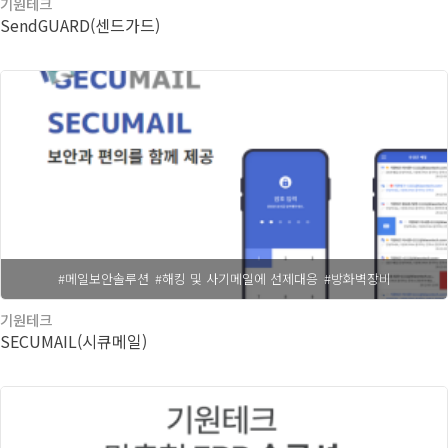
기원테크
SendGUARD(센드가드)
#메일보안솔루션
#해킹 및 사기메일에 선제대응
#방화벽장비
기원테크
SECUMAIL(시큐메일)