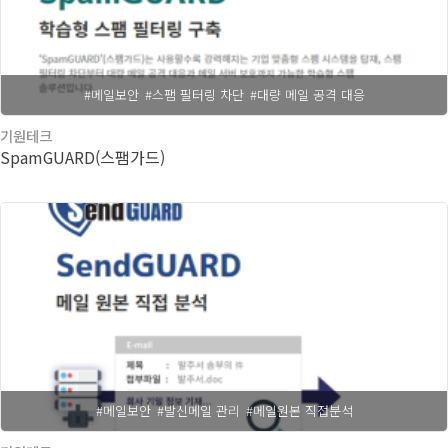
#메일보안
#스팸 필터링 차단
#대량 메일 공격 대응
기원테크
SpamGUARD(스팸가드)
#메일보안
#발신메일 관리
#메일원본 직접분석